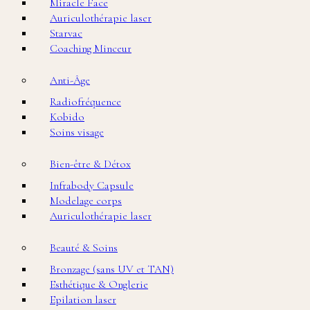
Miracle Face
Auriculothérapie laser
Starvac
Coaching Minceur
Anti-Âge
Radiofréquence
Kobido
Soins visage
Bien-être & Détox
Infrabody Capsule
Modelage corps
Auriculothérapie laser
Beauté & Soins
Bronzage (sans UV et TAN)
Esthétique & Onglerie
Epilation laser