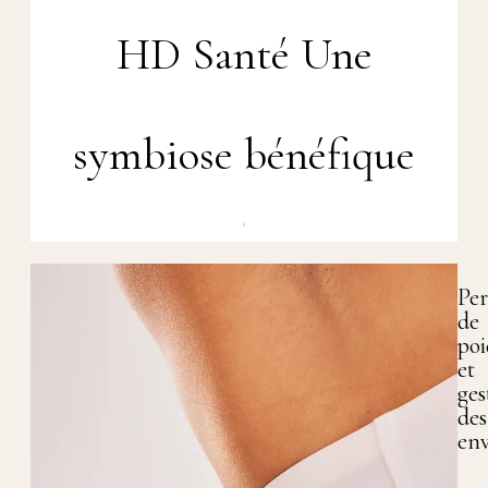
HD Santé
Une
symbiose bénéfique
Per
de
poi
et
ges
des
env