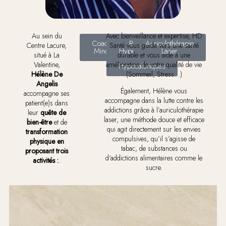
Au sein du
Avec bienveillance et expertise, HD
Coaching
Régimes
Auriculothérapie
Centre Lacure,
Santé vous guide vers une santé
Minceur
Hyperprotéinés
Laser
situé à La
durable et vous aide à une
&
Valentine,
amélioration de votre qualité de vie
Hypocaloriques
Hélène De
(Sommeil, Stress…)
Angelis
Également, Hélène vous
accompagne ses
accompagne dans la lutte contre les
patient(e)s dans
addictions grâce à l’auriculothérapie
leur
quête de
laser, une méthode douce et efficace
bien-être
et de
qui agit directement sur les envies
transformation
compulsives, qu’il s’agisse de
physique en
tabac, de substances ou
proposant trois
d’addictions alimentaires comme le
activités :
.
sucre.