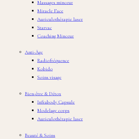
Massages minceur
Miracle Face
Auriculothérapie laser
Starvac
Coaching Minceur
Anti-Âge
Radiofréquence
Kobido
Soins visage
Bien-être & Détox
Infrabody Capsule
Modelage corps
Auriculothérapie laser
Beauté & Soins